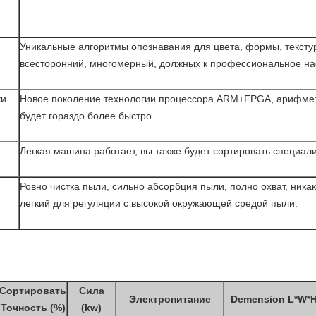
Уникальные алгоритмы опознавания для цвета, формы, текстур
всесторонний, многомерный, должных к профессиональное на
ки
Новое поколение технологии процессора ARM+FPGA, арифмет
будет гораздо более быстро.
Легкая машина работает, вы также будет сортировать специали
Ровно чистка пыли, сильно абсорбция пыли, полно охват, ника
легкий для регуляции с высокой окружающей средой пыли.
Сортировать
Сила
Электропитание
Demension L*W*H
Точность (%)
(kw)