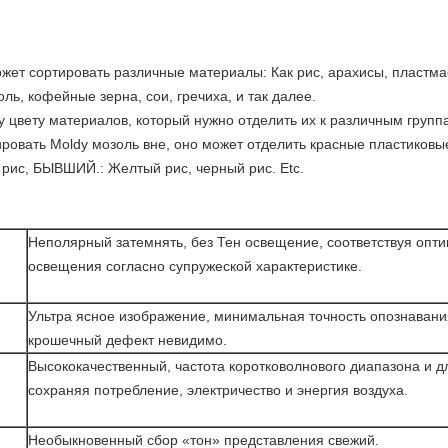
ет сортировать различные материалы: Как рис, арахисы, пластмас
ль, кофейные зерна, сои, гречиха, и так далее.
 цвету материалов, который нужно отделить их к различным групп
ровать Moldy мозоль вне, оно может отделить красные пластиков
 рис, БЫВШИЙ.: Желтый рис, черный рис. Etc.
Неполярный затемнять, без Тен освещение, соответствуя опт
освещения согласно супружеской характеристике.
Ультра ясное изображение, минимальная точность опознавани
крошечный дефект невидимо.
Высококачественный, частота коротковолнового диапазона и д
сохраняя потребление, электричество и энергия воздуха.
Необыкновенный сбор «тон» представления свежий.