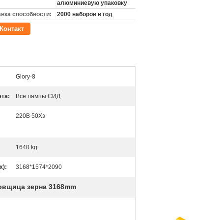
алюминиевую упаковку
вка способности:
2000 наборов в год
Контакт
Glory-8
ета:
Все лампы СИД
220В 50Хз
1640 kg
х):
3168*1574*2090
овщица зерна 3168mm