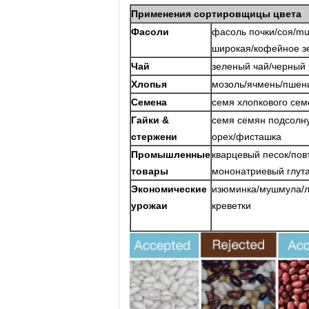
Применения сортировщицы цвета
Фасоли
фасоль почки/соя/m
широкая/кофейное зе
Чай
зеленый чай/черный 
Хлопья
мозоль/ячмень/пшени
Семена
семя хлопкового се
Гайки &
семя семян подсолну
стержени
орех/фисташка
Промышленные
кварцевый песок/пов
товары
мононатриевый глута
Экономические
изюминка/мушмула/ли
урожаи
креветки