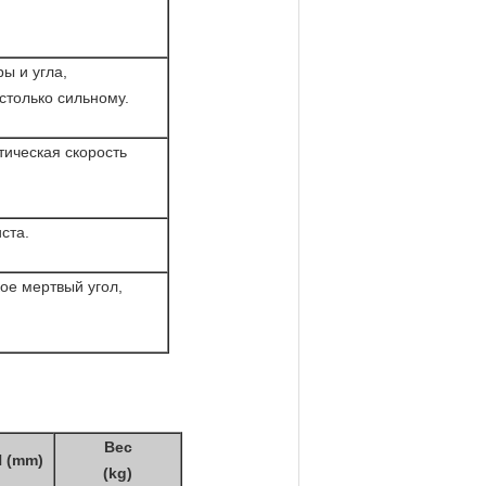
ы и угла,
столько сильному.
ическая скорость
ста.
кое мертвый угол,
Вес
 (mm)
(kg)