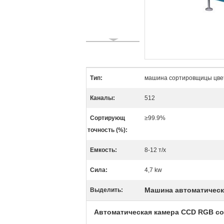
Тип:
машина сортировщицы цве
Каналы:
512
Сортирующ
≥99.9%
точность (%):
Емкость:
8-12 т/х
Сила:
4,7 kw
Машина автоматическ
Выделить:
Автоматическая камера CCD RGB со