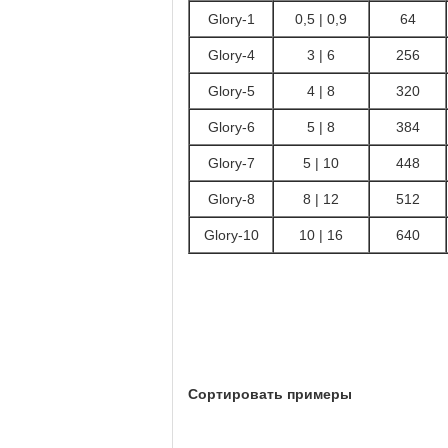
Glory-1
0,5 | 0,9
64
Glory-4
3 | 6
256
Glory-5
4 | 8
320
Glory-6
5 | 8
384
Glory-7
5 | 10
448
Glory-8
8 | 12
512
Glory-10
10 | 16
640
Сортировать примеры