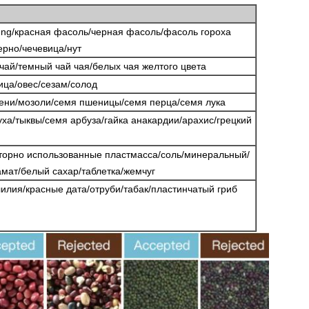
ung/красная фасоль/черная фасоль/фасоль гороха
рно/чечевица/нут
чай/темный чай чая/белых чая желтого цвета
ца/овес/сезам/солод
мени/мозоли/семя пшеницы/семя перца/семя лука
ха/тыквы/семя арбуза/гайка анакардии/арахис/грецкий
торно использованные пластмасса/соль/минеральный/
мат/белый сахар/таблетка/жемчуг
лия/красные дата/отруби/табак/пластинчатый гриб