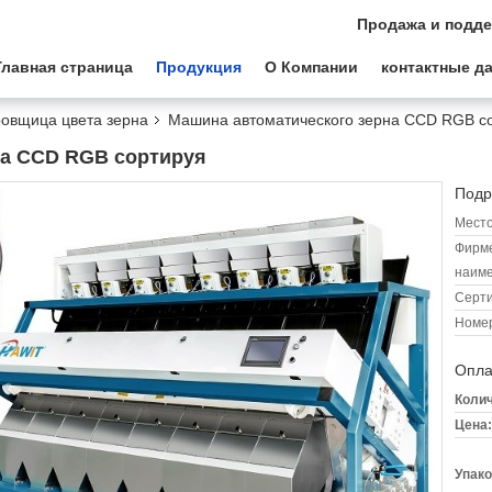
Продажа и подде
Главная страница
Продукция
О Компании
контактные д
ровщица цвета зерна
Машина автоматического зерна CCD RGB с
на CCD RGB сортируя
Подр
Место
Фирм
наиме
Серт
Номер
Опла
Колич
Цена:
Упако