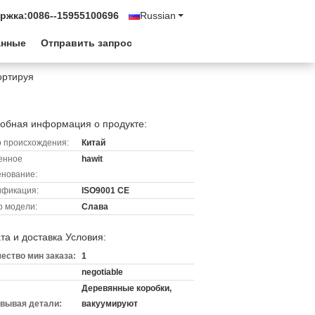
ржка:
0086--15955100696
Russian
анные
Отправить запрос
ортируя
обная информация о продукте:
 происхождения:
Китай
енное
hawit
нование:
ификация:
ISO9001 CE
 модели:
Слава
та и доставка Условия:
ество мин заказа:
1
negotiable
Деревянные коробки,
вывая детали:
вакуумируют