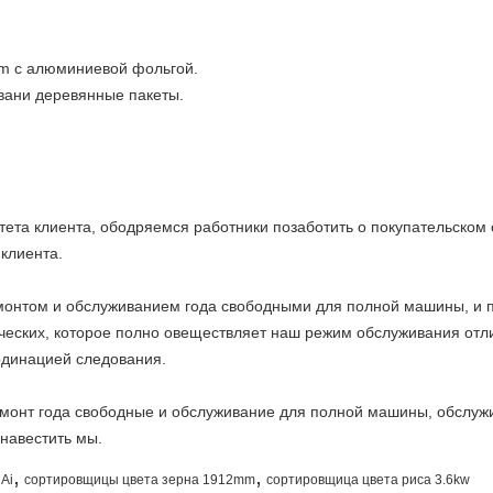
um с алюминиевой фольгой.
вани деревянные пакеты.
та клиента, ободряемся работники позаботить о покупательском 
клиента.
монтом и обслуживанием года свободными для полной машины, и 
ческих, которое полно овеществляет наш режим обслуживания отл
динацией следования.
монт года свободные и обслуживание для полной машины, обслужи
 навестить мы.
,
,
Ai
сортировщицы цвета зерна 1912mm
сортировщица цвета риса 3.6kw