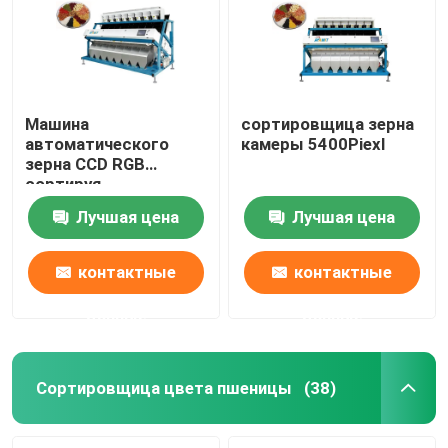
Машина
сортировщица зерна
автоматического
камеры 5400Piexl
зерна CCD RGB
сортируя
Лучшая цена
Лучшая цена
контактные
контактные
данные
данные
Дом
Продукты
Сортировщица цвета пшеницы
(38)
О нас