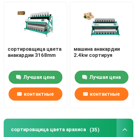
Сортировщица цвета пшеницы
сортировщица цвета анакардии
сортировщица цвета
машина анакардии
сортировщица цвета арахиса
анакардии 3168mm
2.4kw сортируя
Кофейные зерна красят сортировщицу
Лучшая цена
Лучшая цена
Сортировщица цвета специи
контактные
контактные
данные
данные
сортировщица цвета сезама
сортировщица цвета арахиса
(35)
Чокнутая сортировщица цвета