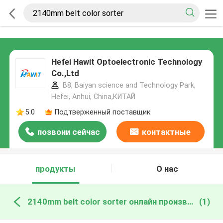
Hefei Hawit Optoelectronic Technology
Co.,Ltd
B8, Baiyan science and Technology Park,
Hefei, Anhui, China,КИТАЙ
5.0
Подтверженный поставщик
позвони сейчас
контактные
данные
продукты
О нас
2140mm belt color sorter онлайн производство
(1)