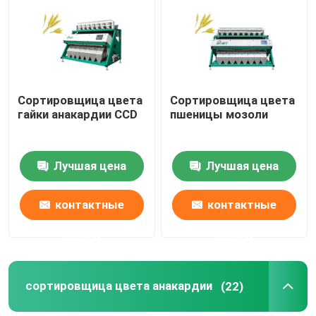
Путешествие фабрики
Проверка качества
Сортировщица цвета
Сортировщица цвета
гайки анакардии CCD
пшеницы мозоли
Свяжитесь мы
Лучшая цена
Лучшая цена
Новости
контактные
контактные
Спросите цитату
данные
данные
Сортировщица цвета риса
сортировщица цвета анакардии
(22)
сортировщица цвета зерна