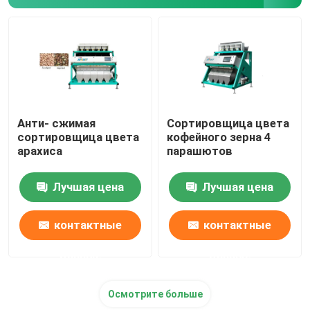
пластиковая сортировщица цвета
сортировщица цвета чая
Сортировщица цвета пояса
Анти- сжимая
Сортировщица цвета
сортировщица цвета
кофейного зерна 4
арахиса
парашютов
Ультракрасная сортируя машина
Лучшая цена
Лучшая цена
Материальная сортируя машина
контактные
контактные
Сортировщица цвета мозоли
данные
данные
Осмотрите больше