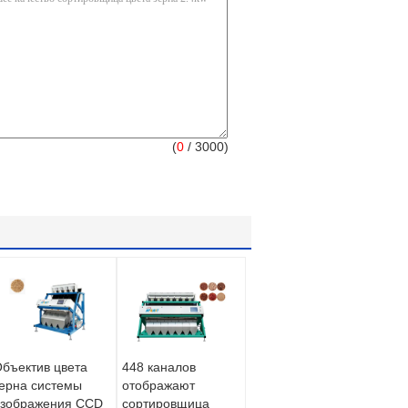
(
0
/ 3000)
бъектив цвета
448 каналов
ерна системы
отображают
изображения CCD
сортировщица