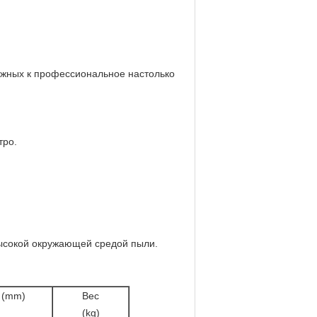
лжных к профессиональное настолько
тро.
 высокой окружающей средой пыли.
 (mm)
Вес
(kg)