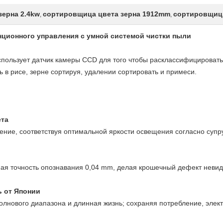
зерна 2.4kw
сортировщица цвета зерна 1912mm
сортировщиц
,
,
ционного управления с умной системой чистки пыли
пользует датчик камеры CCD для того чтобы расклассифицировать 
 в рисе, зерне сортируя, удалении сортировать и примеси.
ета
ение, соответствуя оптимальной яркости освещения согласно супр
ая точность опознавания 0,04 mm, делая крошечный дефект неви
 от Японии
олнового диапазона и длинная жизнь; сохраняя потребление, элект