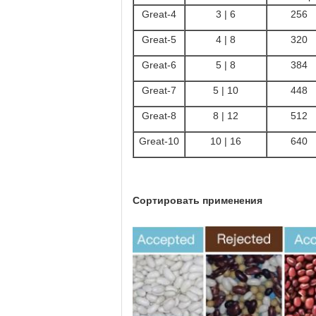
Great-4
3 | 6
256
Great-5
4 | 8
320
Great-6
5 | 8
384
Great-7
5 | 10
448
Great-8
8 | 12
512
Great-10
10 | 16
640
Сортировать применения