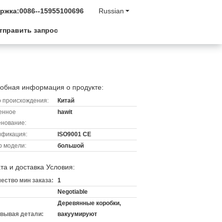
ржка:
0086--15955100696
Russian
тправить запрос
обная информация о продукте:
 происхождения:
Китай
енное
hawit
нование:
ификация:
ISO9001 CE
 модели:
большой
та и доставка Условия:
ество мин заказа:
1
Negotiable
Деревянные коробки,
вывая детали:
вакуумируют