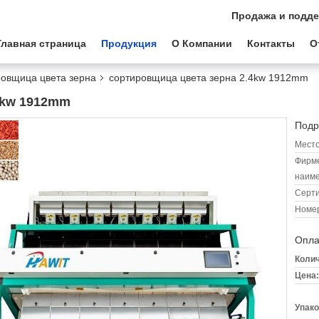
Продажа и подде
Главная страница
Продукция
О Компании
Контакты
О
ровщица цвета зерна
сортировщица цвета зерна 2.4kw 1912mm
4kw 1912mm
Подр
Место
Фирм
наиме
Серт
Номер
Опла
Колич
Цена:
Упако