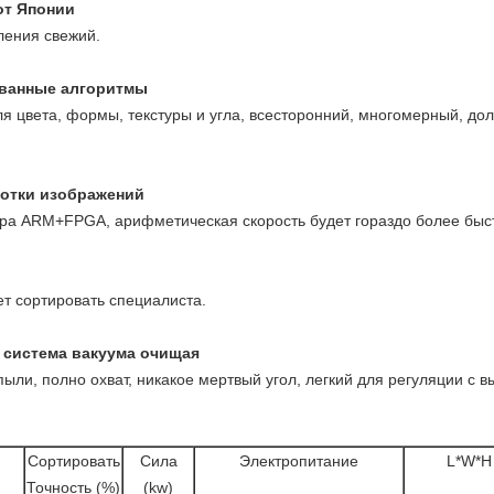
от Японии
ления свежий.
ванные алгоритмы
я цвета, формы, текстуры и угла, всесторонний, многомерный, до
ботки изображений
ра ARM+FPGA, арифметическая скорость будет гораздо более быс
ет сортировать специалиста.
 система вакуума очищая
пыли, полно охват, никакое мертвый угол, легкий для регуляции с
Сортировать
Сила
Электропитание
L*W*H
Точность (%)
(kw)