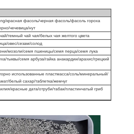
ung/красная фасоль/черная фасоль/фасоль гороха
рно/чечевица/нут
чай/темный чай чая/белых чая желтого цвета
ца/овес/сезам/солод
мени/мозоли/семя пшеницы/семя перца/семя лука
ха/тыквы/семя арбуза/гайка анакардии/арахис/грецкий
торно использованные пластмасса/соль/минеральный/
мат/белый сахар/таблетка/жемчуг
лия/красные дата/отруби/табак/пластинчатый гриб