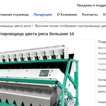
Продажа и подде
Главная страница
Продукция
О Компании
Контакты
О
ровщица цвета риса
Высокая ясная отображая сортировщица цве
тировщица цвета риса большие 10
Подр
Место
Фирм
наиме
Серт
Номер
Опла
Колич
Цена:
Упако