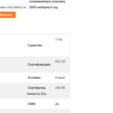
алюминиевую упаковку
вка способности:
2000 наборов в год
Контакт
1 год
Гарантия:
ISO CE
Сертификация:
Условие:
Новый
Сортирующ
≥99.99
точность (%):
ОЭМ:
Да