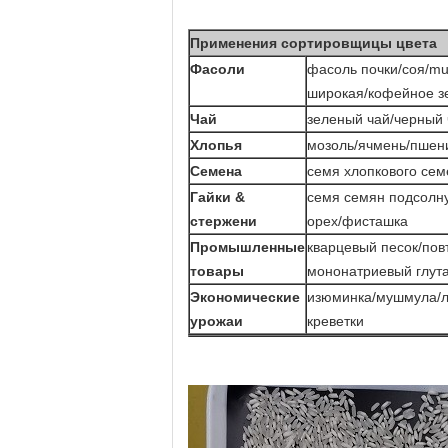
Применения сортировщицы цвета
Фасоли
фасоль почки/соя/m
широкая/кофейное зе
Чай
зеленый чай/черный 
Хлопья
мозоль/ячмень/пшени
Семена
семя хлопкового се
Гайки &
семя семян подсолну
стержени
орех/фисташка
Промышленные
кварцевый песок/пов
товары
мононатриевый глута
Экономические
изюминка/мушмула/ли
урожаи
креветки