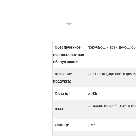
Обеспеченное
поручающ и тренирующ, об
послепродажное
обслуживание:
Название
Сортировщица цвета филир
продукта:
Сила (в):
5.4КВ
согласно потребности клие
Цвет:
Фильтр:
СМК