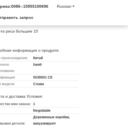
ржка:
0086--15955100696
Russian
тправить запрос
та риса большие 10
обная информация о продукте:
 происхождения:
Китай
енное
hawit
нование:
ификация:
ISO9001 CE
 модели:
Слава
та и доставка Условия:
ество мин заказа:
1
Negotiable
Деревянные коробки,
вывая детали:
вакуумируют