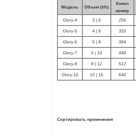
Канал
Модель
Объем (t/h)
номер
Glory-4
3 | 6
256
Glory-5
4 | 8
320
Glory-6
5 | 8
384
Glory-7
5 | 10
448
Glory-8
8 | 12
512
Glory-10
10 | 16
640
Сортировать применения