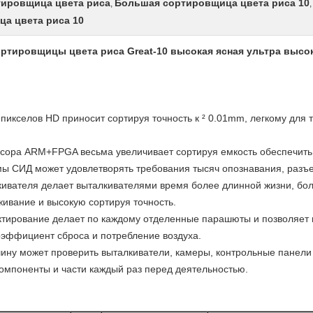
тировщица цвета риса
Большая сортировщица цвета риса 10
,
,
а цвета риса 10
тировщицы цвета риса Great-10 высокая ясная ультра высо
икселов HD приносит сортируя точность к ² 0.01mm, легкому для т
ссора ARM+FPGA весьма увеличивает сортируя емкость обеспечить
мы СИД может удовлетворять требования тысяч опознавания, разъ
кивателя делает выталкивателями время более длинной жизни, бол
живание и высокую сортируя точность.
ктирование делает по каждому отделенные парашюты и позволяет
оэффициент сброса и потребление воздуха.
ину может проверить выталкиватели, камеры, контрольные панели 
компоненты и части каждый раз перед деятельностью.