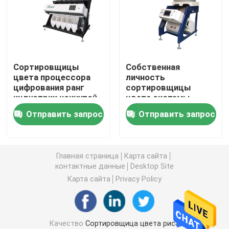
Сортировщица цвета пшеницы
сортировщица цвета анакардии
Сортировщицы
Собственная
цвета процессора
личность
цифрования ранг
сортировщицы
сортировщица цвета арахиса
индустрии чокнутой
цвета системы
Tri хроматичная
управления светом
Отправить запрос
Отправить запрос
СИД чокнутая
Кофейные зерна красят сортировщицу
проверяя 64 канала
Сортировщица цвета специи
Главная страница
Карта сайта
контактные данные
Desktop Site
Карта сайта
Privacy Policy
сортировщица цвета сезама
Чокнутая сортировщица цвета
Качество
Сортировщица цвета риса