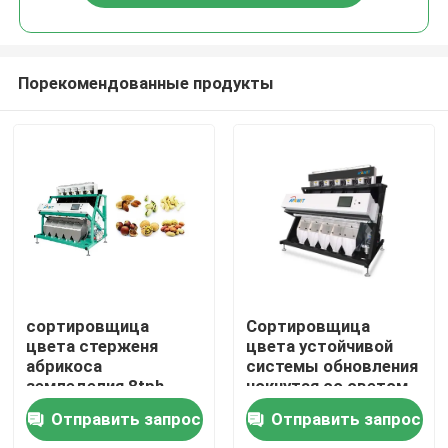
Порекомендованные продукты
Дом
сортировщица
Сортировщица
цвета стерженя
цвета устойчивой
абрикоса
системы обновления
Продукты
земледелия 8tph
чокнутая со светом
сортируя чокнутая
приведенным
Отправить запрос
Отправить запрос
О нас