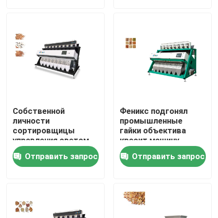
Путешествие фабрики
Проверка качества
Свяжитесь мы
Собственной
Феникс подгонял
Новости
личности
промышленные
сортировщицы
гайки объектива
управления светом
красит машину
СИД технология
сортировщицы
Спросите цитату
Отправить запрос
Отправить запрос
чокнутой
сотрудническая
воспринимая
Сортировщица цвета риса
сортировщица цвета зерна