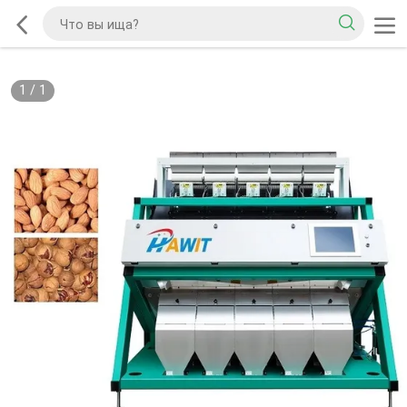
1
/
1