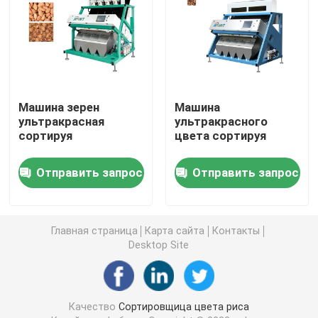
Сортировщица цвета специи
сортировщица цвета сезама
Машина зерен
Машина
ультракрасная
ультракрасного
Чокнутая сортировщица цвета
сортируя
цвета сортируя
пластиковая сортировщица цвета
Отправить запрос
Отправить запрос
сортировщица цвета чая
Главная страница
Карта сайта
Контакты
Desktop Site
Сортировщица цвета пояса
Ультракрасная сортируя машина
Качество
Сортировщица цвета риса