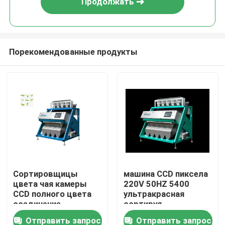
Продолжать
Порекомендованные продукты
Дома
Сортировщицы
машина CCD пиксела
цвета чая камеры
220V 50HZ 5400
О Компании
CCD полного цвета
ультракрасная
соединение
сортируя
оптически удаленное
Отправить запрос
Отправить запрос
Контакты