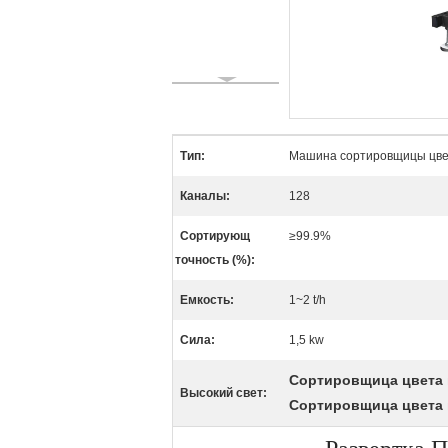
Тип:
Машина сортировщицы цв
Каналы:
128
Сортирующ
≥99.9%
точность (%):
Емкость:
1~2 t/h
Сила:
1,5 kw
Сортировщица цвета
Высокий свет:
Сортировщица цвета 