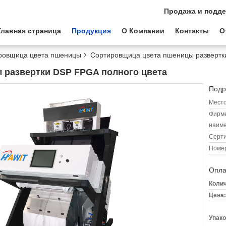
Продажа и подде
Главная страница
Продукция
О Компании
Контакты
О
ровщица цвета пшеницы
Сортировщица цвета пшеницы развертк
 развертки DSP FPGA полного цвета
Подр
Место
Фирм
наиме
Серт
Номер
Опла
Колич
Цена:
Упако