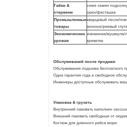
Гайки &
семя семян подсолну
стержени
орех/фисташка
Промышленные
кварцевый песок/пов
товары
мононатриевый глута
Экономические
изюминка/мушмула/ли
урожаи
креветки
Обслуживаний после продажи
Обслуживания подъема бесплатного п
Одна гарантия года и свободное обсл
Инженеры доступные обслуживать маш
Упаковка & грузить
Внутренний паковать наполнен vaccu
Внешний паковать свободные от окури
Костюм для длинного рейса моря.