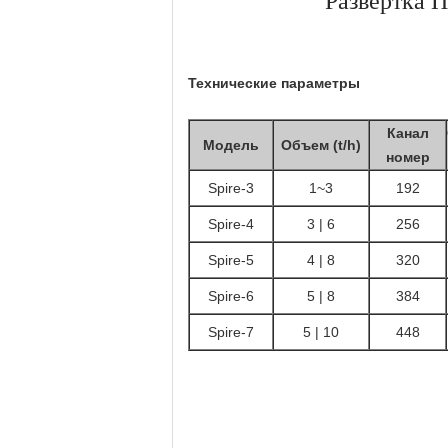
Развертка 
Технические параметры
Канал
Модель
Объем (t/h)
номер
Spire-3
1~3
192
Spire-4
3 | 6
256
Spire-5
4 | 8
320
Spire-6
5 | 8
384
Spire-7
5 | 10
448