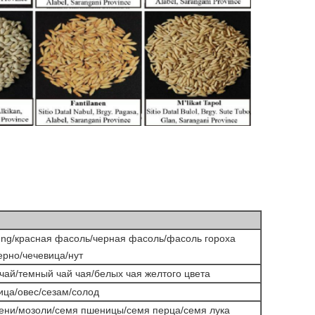
ung/красная фасоль/черная фасоль/фасоль гороха
рно/чечевица/нут
чай/темный чай чая/белых чая желтого цвета
ца/овес/сезам/солод
мени/мозоли/семя пшеницы/семя перца/семя лука