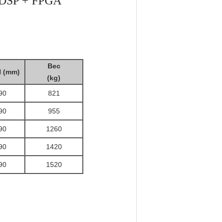
 DSP + FPGA
Вес
 (mm)
(kg)
90
821
90
955
90
1260
90
1420
90
1520