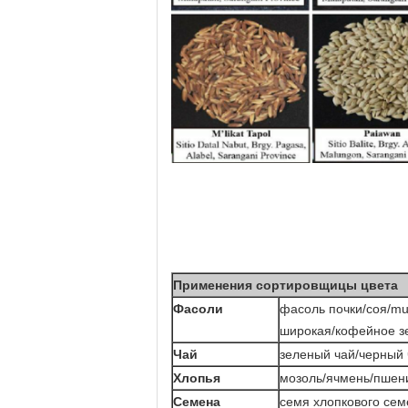
Применения сортировщицы цвета
Фасоли
фасоль почки/соя/m
широкая/кофейное зе
Чай
зеленый чай/черный 
Хлопья
мозоль/ячмень/пшени
Семена
семя хлопкового се