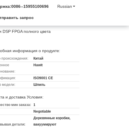
ржка:
0086--15955100696
Russian
тправить запрос
и DSP FPGA полного цвета
обная информация о продукте:
 происхождения:
Китай
енное
Hawit
нование:
ификация:
ISO9001 CE
 модели:
Шпиль
та и доставка Условия:
ество мин заказа:
1
Negotiable
Деревянные коробки,
вывая детали:
вакуумируют