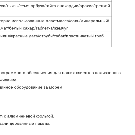
ха/тыквы/семя арбуза/гайка анакардии/арахис/грецкий
торно использованные пластмасса/соль/минеральный/
мат/белый сахар/таблетка/жемчуг
лия/красные дата/отруби/табак/пластинчатый гриб
рограммного обеспечения для наших клиентов пожизненных.
уживание.
инное оборудование за морем.
um с алюминиевой фольгой.
вани деревянные пакеты.