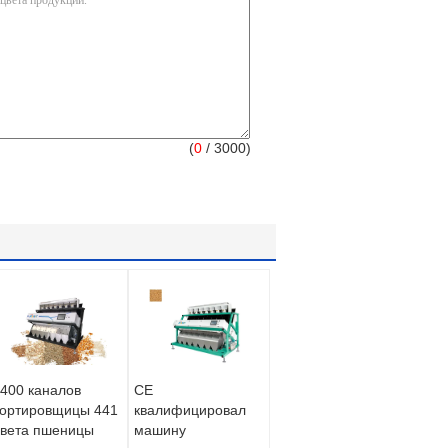
(
0
/ 3000)
400 каналов
CE
ортировщицы 441
квалифицировал
вета пшеницы
машину