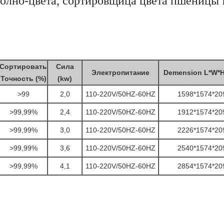
Полно-цвета, сортировщица цвета пшеницы
Сортировать
Сила
Электропитание
Demension L*W*H
Точность (%)
(kw)
>99
2,0
110-220V/50HZ-60HZ
1598*1574*20
>99,99%
2,4
110-220V/50HZ-60HZ
1912*1574*20
>99,99%
3,0
110-220V/50HZ-60HZ
2226*1574*20
>99,99%
3,6
110-220V/50HZ-60HZ
2540*1574*20
>99,99%
4,1
110-220V/50HZ-60HZ
2854*1574*20