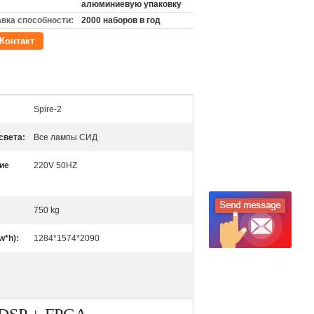
алюминиевую упаковку
вка способности:
2000 наборов в год
Контакт
Spire-2
света:
Все лампы СИД
ие
220V 50HZ
750 kg
w*h):
1284*1574*2090