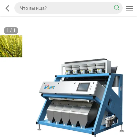
1
/
1