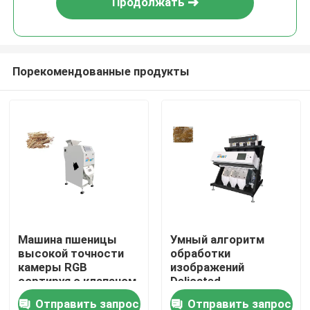
Продолжать
Порекомендованные продукты
Дом
Машина пшеницы
Умный алгоритм
высокой точности
обработки
Продукты
камеры RGB
изображений
сортируя с клапаном
Delicated
соленоида
сортировщицы
Отправить запрос
Отправить запрос
О нас
цвета пшеницы