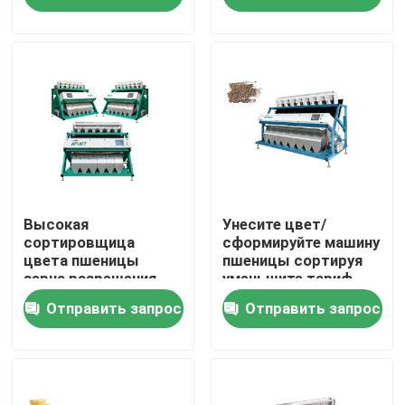
экрана
Путешествие фабрики
Проверка качества
Свяжитесь мы
Новости
Высокая
Унесите цвет/
сортировщица
сформируйте машину
цвета пшеницы
пшеницы сортируя
зерна разрешения
уменьшите тариф
Спросите цитату
обрыва
Отправить запрос
Отправить запрос
Сортировщица цвета риса
сортировщица цвета зерна