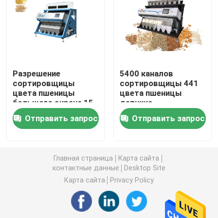
Сортировщица цвета пшеницы
сортировщица цвета анакардии
Разрешение
5400 каналов
сортировщицы
сортировщицы 441
сортировщица цвета арахиса
цвета пшеницы
цвета пшеницы
большого экрана 15
датчика
дюймов высокое
изображения CCD
Кофейные зерна красят сортировщицу
Отправить запрос
Отправить запрос
пикселов
Сортировщица цвета специи
Главная страница
Карта сайта
контактные данные
Desktop Site
сортировщица цвета сезама
Карта сайта
Privacy Policy
Чокнутая сортировщица цвета