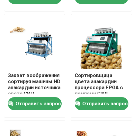
Путешествие фабрики
Проверка качества
Свяжитесь мы
Новости
Захват воображения
Сортировщица
сортируя машины HD
цвета анакардии
анакардии источника
процессора FPGA с
света СИД
лампами СИД
Спросите цитату
Отправить запрос
Отправить запрос
Сортировщица цвета риса
сортировщица цвета зерна