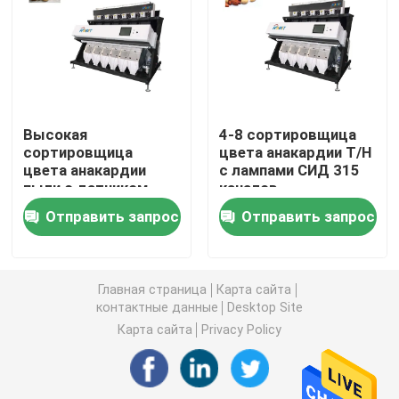
Сортировщица цвета пшеницы
сортировщица цвета анакардии
Высокая
4-8 сортировщица
сортировщица
цвета анакардии T/H
сортировщица цвета арахиса
цвета анакардии
с лампами СИД 315
пыли с датчиком
каналов
изображения CCD
Кофейные зерна красят сортировщицу
Отправить запрос
Отправить запрос
Сортировщица цвета специи
Главная страница
Карта сайта
контактные данные
Desktop Site
сортировщица цвета сезама
Карта сайта
Privacy Policy
Чокнутая сортировщица цвета