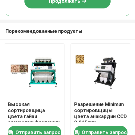
Продолжать
Порекомендованные продукты
Дом
Высокая
Разрешение Minimun
сортировщица
сортировщицы
Продукты
цвета гайки
цвета анакардии CCD
анакардии фисташки
0.015mm
разрешения
Отправить запрос
Отправить запрос
О нас