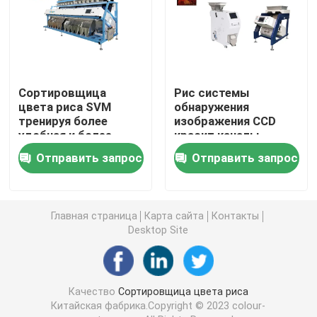
Сортировщица цвета специи
сортировщица цвета сезама
Сортировщица
Рис системы
цвета риса SVM
обнаружения
тренируя более
изображения CCD
Чокнутая сортировщица цвета
удобная и более
красит каналы
быстрая
5400Pixel сортируя
Отправить запрос
Отправить запрос
машины 64
пластиковая сортировщица цвета
сортировщица цвета чая
Главная страница
Карта сайта
Контакты
Desktop Site
Сортировщица цвета пояса
Качество
Сортировщица цвета риса
Ультракрасная сортируя машина
Китайская фабрика.Copyright © 2023 colour-