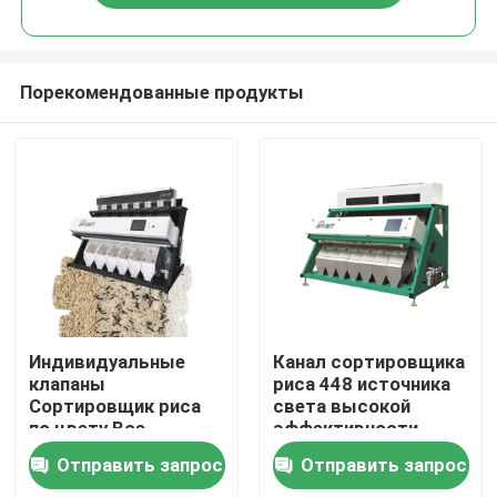
Порекомендованные продукты
Дома
Индивидуальные
Канал сортировщика
клапаны
риса 448 источника
Сортировщик риса
света высокой
О Компании
по цвету Все
эффективности
светодиодные
надежный
Отправить запрос
Отправить запрос
лампы
Контакты