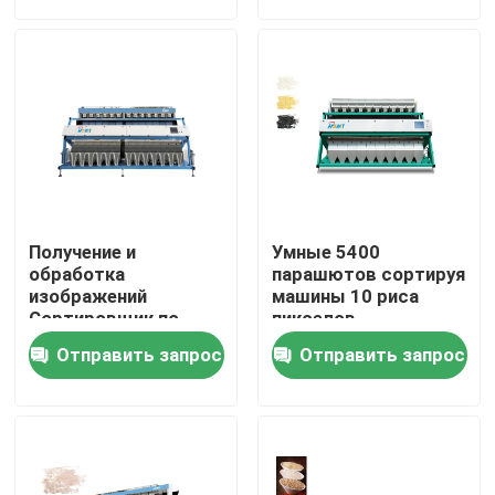
Продукция
Сортировщица цвета риса
сортировщица цвета зерна
Получение и
Умные 5400
Сортировщица цвета пшеницы
обработка
парашютов сортируя
изображений
машины 10 риса
Сортировщик по
пикселов
цвету риса Сильный
сортировщица цвета анакардии
Отправить запрос
Отправить запрос
промышленный
класс
сортировщица цвета арахиса
Кофейные зерна красят сортировщицу