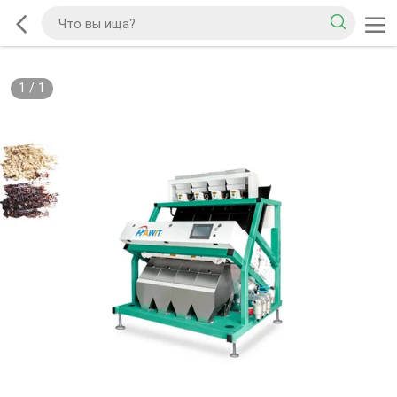
1
/
1