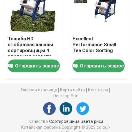
Сортировщица цвета специи
сортировщица цвета сезама
Тошиба HD
Excellent
отображая каналы
Performance Small
сортировщицы 4
Tea Color Sorting
Чокнутая сортировщица цвета
цвета чая захвата
Отправить запрос
Отправить запрос
пластиковая сортировщица цвета
сортировщица цвета чая
Главная страница
Карта сайта
Контакты
Desktop Site
Сортировщица цвета пояса
Качество
Сортировщица цвета риса
Ультракрасная сортируя машина
Китайская фабрика.Copyright © 2023 colour-