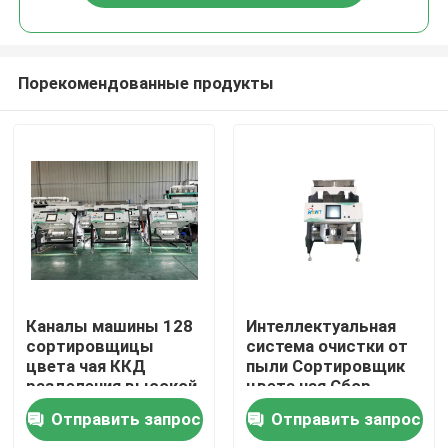
Порекомендованные продукты
Дома
Каналы машины 128
Интеллектуальная
сортировщицы
система очистки от
цвета чая ККД
пыли Сортировщик
О Компании
разделения высокой
цвета чая Сбор
эффективности
изображений CCD
Отправить запрос
Отправить запрос
Контакты