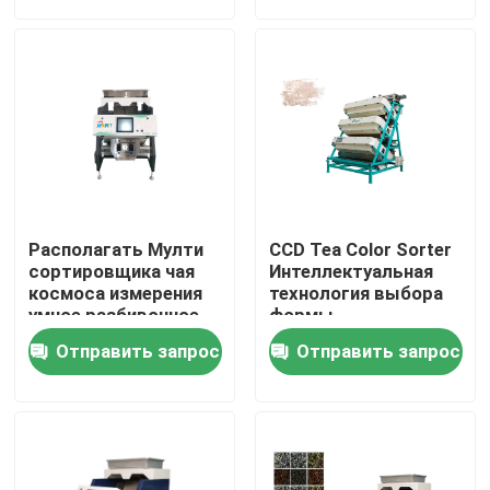
Продукция
Сортировщица цвета риса
сортировщица цвета зерна
Располагать Мулти
CCD Tea Color Sorter
Сортировщица цвета пшеницы
сортировщика чая
Интеллектуальная
космоса измерения
технология выбора
умное разбивочное
формы
сортировщица цвета анакардии
Отправить запрос
Отправить запрос
сортировщица цвета арахиса
Кофейные зерна красят сортировщицу