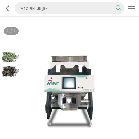
1
/
1