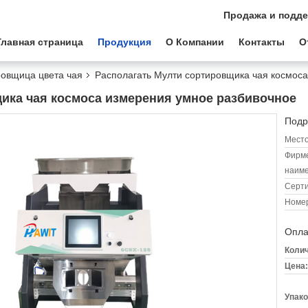
Продажа и подде
Главная страница
Продукция
О Компании
Контакты
О
ровщица цвета чая
Располагать Мулти сортировщика чая космос
ика чая космоса измерения умное разбивочное
Подр
Место
Фирм
наиме
Серт
Номер
Опла
Колич
Цена:
Упако