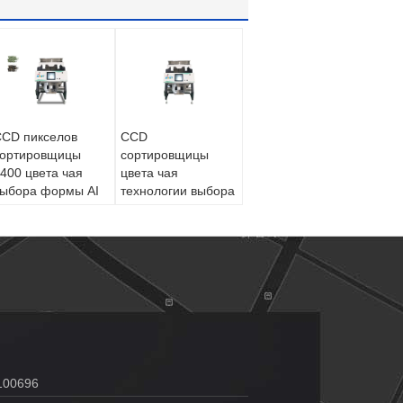
CD пикселов
CCD
сортировщицы
сортировщицы
400 цвета чая
цвета чая
ыбора формы AI
технологии выбора
умный
формы AI умный
100696