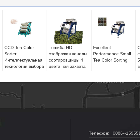
CCD Tea Color
Тошиба HD
Excellent
C
Sorter
отображая каналы
Performance Small
Интеллектуальная
сортировщицы 4
Tea Color Sorting
5
технология выбора
цвета чая захвата
в
формы
Телефон:
0086--15955