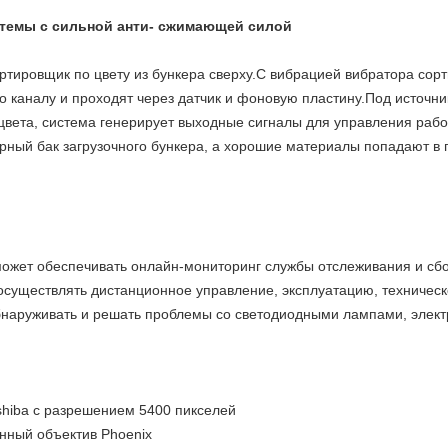
темы с сильной анти- сжимающей силой
ртировщик по цвету из бункера сверху.С вибрацией вибратора сор
каналу и проходят через датчик и фоновую пластину.Под источник
цвета, система генерирует выходные сигналы для управления рабо
рный бак загрузочного бункера, а хорошие материалы попадают в 
ожет обеспечивать онлайн-мониторинг службы отслеживания и сб
существлять дистанционное управление, эксплуатацию, техничес
бнаруживать и решать проблемы со светодиодными лампами, элек
hiba с разрешением 5400 пикселей
ный объектив Phoenix