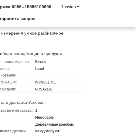
ржка:
0086--15955100696
Russian
тправить запрос
а измерения умное разбивочное
обная информация о продукте:
 происхождения:
Китай
енное
hawit
нование:
ификация:
ISO9001 CE
 модели:
6CSX-128
та и доставка Условия:
ество мин заказа:
1
Negotiable
Деревянные коробки,
вывая детали:
вакуумируют