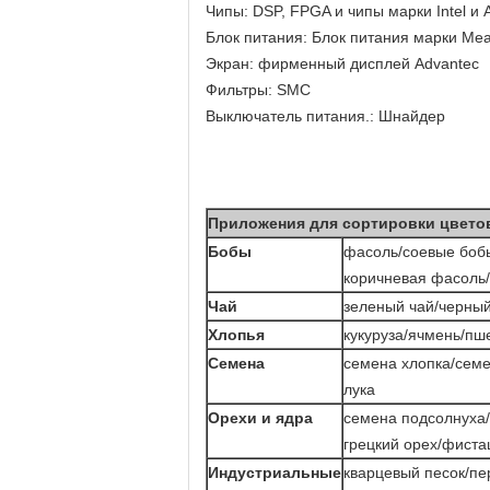
Чипы: DSP, FPGA и чипы марки Intel и 
Блок питания: Блок питания марки Mea
Экран: фирменный дисплей Advantec
Фильтры: SMC
Выключатель питания.: Шнайдер
Приложения для сортировки цвето
Бобы
фасоль/соевые боб
коричневая фасоль/
Чай
зеленый чай/черный
Хлопья
кукуруза/ячмень/пш
Семена
семена хлопка/сем
лука
Орехи и ядра
семена подсолнуха/
грецкий орех/фиста
Индустриальные
кварцевый песок/пе