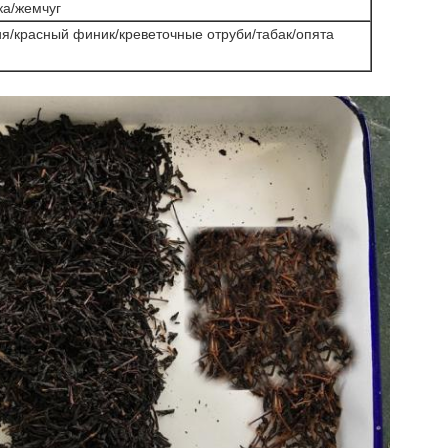
ка/жемчуг
/красный финик/креветочные отруби/табак/опята