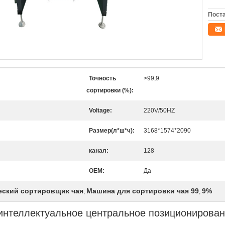
Поста
Точность
>99,9
сортировки (%):
Voltage:
220V/50HZ
Размер(л*ш*ч):
3168*1574*2090
канал:
128
ОЕМ:
Да
ский сортировщик чая
Машина для сортировки чая 99
9%
,
,
интеллектуальное центральное позиционирован