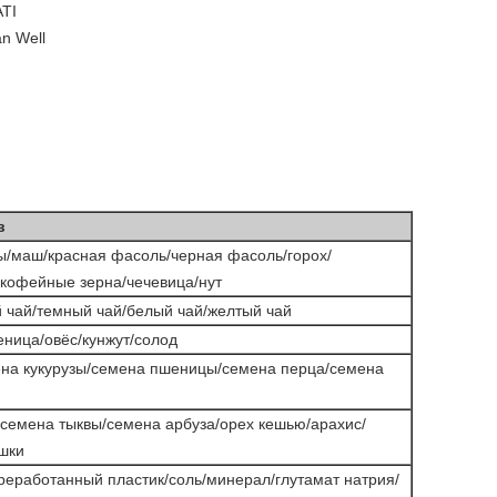
ATI
n Well
в
ы/маш/красная фасоль/черная фасоль/горох/
кофейные зерна/чечевица/нут
 чай/темный чай/белый чай/желтый чай
еница/овёс/кунжут/солод
ена кукурузы/семена пшеницы/семена перца/семена
семена тыквы/семена арбуза/орех кешью/арахис/
шки
реработанный пластик/соль/минерал/глутамат натрия/