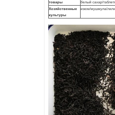
товары
белый сахар/таблет
Хозяйственные
изюм/мушмула/лилия
культуры