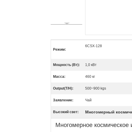
6CSX-128
Режим:
Мощность (Вт):
1,0 кВт
Масса:
460 кг
Output(T/H):
500~900 kgs
Заявление:
Чай
Многомерный космиче
Высокий свет:
Многомерное космическое 