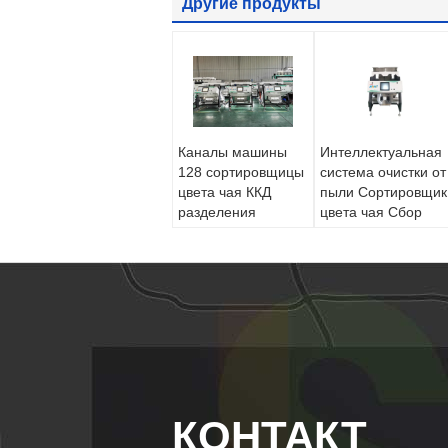
Другие продукты
Каналы машины
Интеллектуальная
128 сортировщицы
система очистки от
цвета чая ККД
пыли Сортировщик
разделения
цвета чая Сбор
высокой
изображений CCD
эффективности
КОНТАКТ