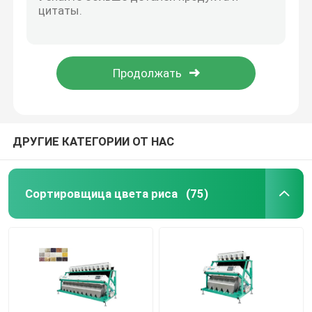
Сортировщица цвета кофе изображения CCD 5400 пикселов
цвета специи 3.0kw 2226mm машина зеленого сортируя
Сортировщица цвета пшеницы
машина сортировщицы цвета специи канала 4.1kw 448
Машина сортировщицы цвета специи датчика CCD
сортировщица цвета анакардии
Сортировщица цвета специи изображения CCD цифров умная
сортировщица цвета арахиса
ДРУГИЕ КАТЕГОРИИ ОТ НАС
Кофейные зерна красят сортировщицу
Сортировщица цвета риса
(75)
Сортировщица цвета специи
сортировщица цвета сезама
Чокнутая сортировщица цвета