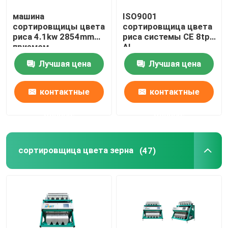
машина
ISO9001
пластиковая сортировщица цвета
сортировщицы цвета
сортировщица цвета
риса 4.1kw 2854mm
риса системы CE 8tph
приемом
AI
сортировщица цвета чая
изображения Ccd
Лучшая цена
Лучшая цена
Сортировщица цвета пояса
контактные
контактные
данные
данные
Ультракрасная сортируя машина
сортировщица цвета зерна
(47)
Материальная сортируя машина
Сортировщица цвета мозоли