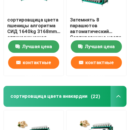
сортировщица цвета
Затемнять 8
пшеницы алгоритма
парашютов
СИД 1640kg 3168mm
автоматический
оптически умная
Сортировщица цвета
пшеницы
Лучшая цена
Лучшая цена
контактные
контактные
данные
данные
сортировщица цвета анакардии
(22)