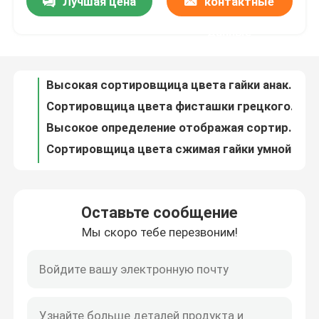
Лучшая цена
контактные
Высокая сортировщица цвета гайки анакардии фисташки разрешения
Сортировщица цвета фисташки грецкого ореха СИД оптически чокнутая
данные
Путешествие фабрики
Высокое определение отображая сортировщица цвета 955kg 2.4kw чокнутая
Сортировщица цвета сжимая гайки умной системы анти-
Проверка качества
Искусственная умная сортировщица цвета 3.0kw 1120kg чокнутая
Сортировщица цвета анакардии ламп СИД камер CCD чокнутая
Свяжитесь мы
Пшеница филируя машину Multitasking автоматического цвета сортируя
Сортировщица цвета уникальных дефектов алгоритма крошечных оптически
анакардия 2.4kw 1912mm красит сортируя машину
Новости
Точная сортировщица цвета арахиса обработки изображений клапана соленоида
Оставьте сообщение
сортировщица цвета кофейных зерен 955kg 1912mm
Спросите цитату
Мы скоро тебе перезвоним!
сортировщица цвета 2,4 кофейных зерен парашюта kw 5
Автоматическая затемняя сортировщица ламп СИД оптически
Сортировщица цвета риса
кофейные зерна 4.7kw красят машину сортировщицы
Сортировщица цвета кофейных зерен СИД оптически
сортировщица цвета зерна