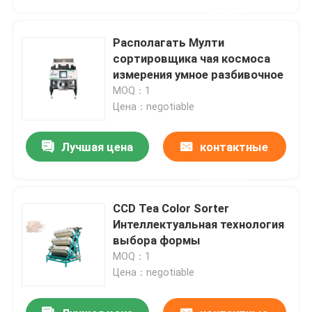
данные
Располагать Мулти
сортировщика чая космоса
измерения умное разбивочное
MOQ：1
Цена：negotiable
Лучшая цена
контактные
данные
CCD Tea Color Sorter
Дом
Интеллектуальная технология
выбора формы
MOQ：1
Продукты
Цена：negotiable
О нас