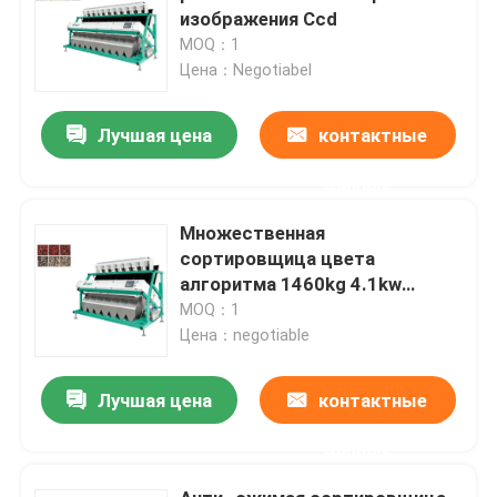
изображения Ccd
MOQ：1
Цена：Negotiabel
Лучшая цена
контактные
данные
Множественная
сортировщица цвета
алгоритма 1460kg 4.1kw
формы чокнутая
MOQ：1
Цена：negotiable
Лучшая цена
контактные
данные