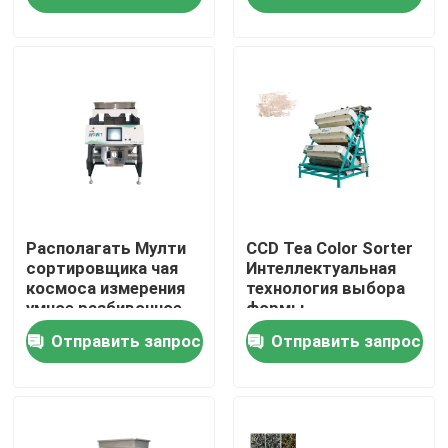
Продукция
Сортировщица цвета риса
сортировщица цвета зерна
Сортировщица цвета пшеницы
Располагать Мулти
CCD Tea Color Sorter
сортировщика чая
Интеллектуальная
космоса измерения
технология выбора
умное разбивочное
формы
сортировщица цвета анакардии
Отправить запрос
Отправить запрос
сортировщица цвета арахиса
Кофейные зерна красят сортировщицу