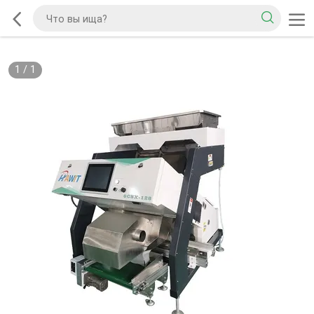
1
/
1