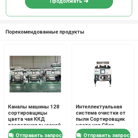
Продолжать
Порекомендованные продукты
Дома
Каналы машины 128
Интеллектуальная
сортировщицы
система очистки от
О Компании
цвета чая ККД
пыли Сортировщик
разделения высокой
цвета чая Сбор
эффективности
изображений CCD
Отправить запрос
Отправить запрос
Контакты