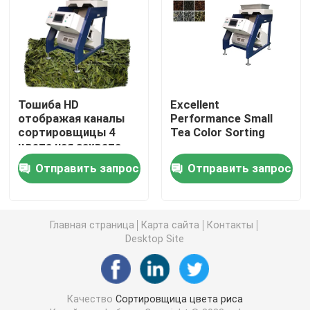
Сортировщица цвета специи
сортировщица цвета сезама
Тошиба HD
Excellent
отображая каналы
Performance Small
Чокнутая сортировщица цвета
сортировщицы 4
Tea Color Sorting
цвета чая захвата
пластиковая сортировщица цвета
Отправить запрос
Отправить запрос
сортировщица цвета чая
Главная страница
Карта сайта
Контакты
Desktop Site
Сортировщица цвета пояса
Ультракрасная сортируя машина
Качество
Сортировщица цвета риса